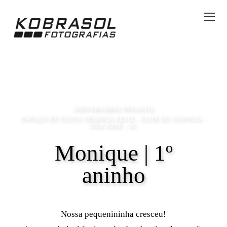
ANIVERSÁRIO INFANTIL
ESPAÇO DE FESTA CRIANÇA FELIZ - FLOR DE NÁPOLIS -
SÃO JOSÉ - SC
Monique | 1º
aninho
Nossa pequenininha cresceu!