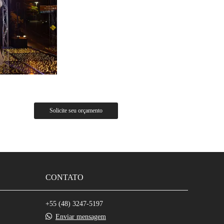
Solicite seu orçamento
CONTATO
+55 (48) 3247-5197
Enviar mensagem