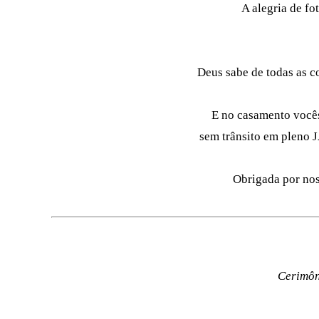
A alegria de f
Deus sabe de todas as c
E no casamento vocês
sem trânsito em pleno 
Obrigada por nos 
Cerimôn